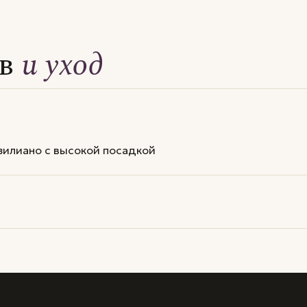
ав
и уход
зилиано с высокой посадкой