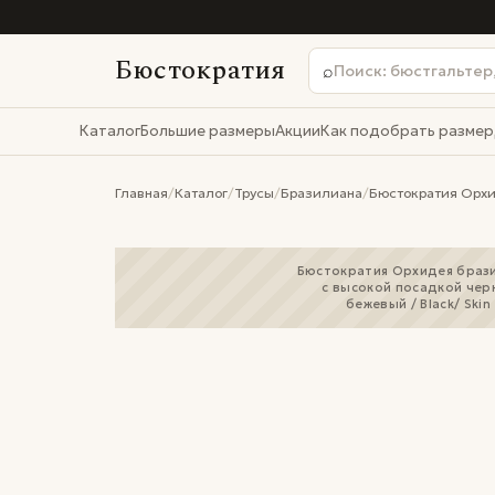
Бюстократия
⌕
Каталог
Большие размеры
Акции
Как подобрать размер
Главная
/
Каталог
/
Трусы
/
Бразилиана
/
Бюстократия Орхид
Бюстократия Орхидея браз
с высокой посадкой чер
бежевый / Black/ Skin