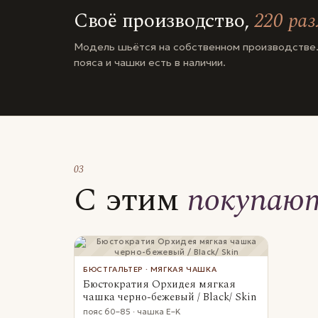
Своё производство,
220 ра
Модель шьётся на собственном производстве.
пояса и чашки есть в наличии.
03
С этим
покупаю
БЮСТГАЛЬТЕР · МЯГКАЯ ЧАШКА
Бюстократия Орхидея мягкая
чашка черно-бежевый / Black/ Skin
пояс 60–85 · чашка E–K