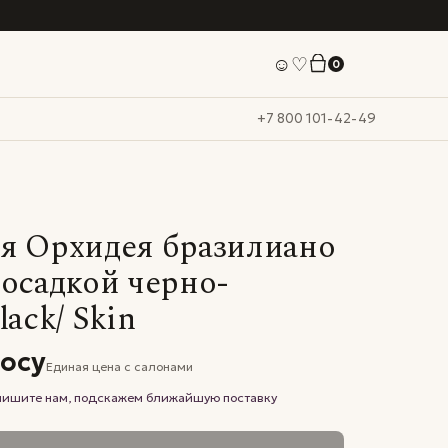
☺
♡
0
+7 800 101-42-49
я Орхидея бразилиано
посадкой черно-
lack/ Skin
росу
Единая цена с салонами
апишите нам, подскажем ближайшую поставку