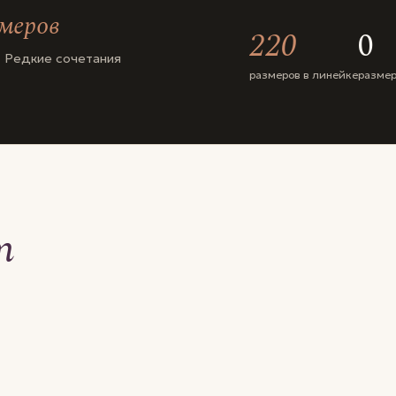
змеров
220
0
 Редкие сочетания
размеров в линейке
размер
т