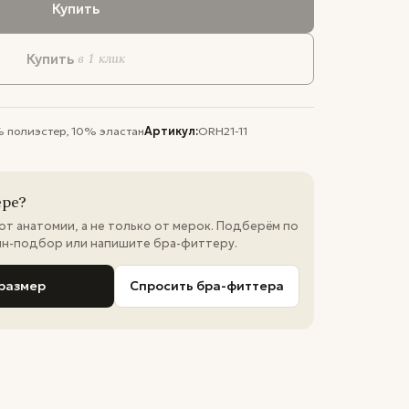
Купить
в 1 клик
Купить
 полиэстер, 10% эластан
Артикул:
ORH21-11
ере?
 от анатомии, а не только от мерок. Подберём по
йн-подбор или напишите бра-фиттеру.
размер
Спросить бра-фиттера