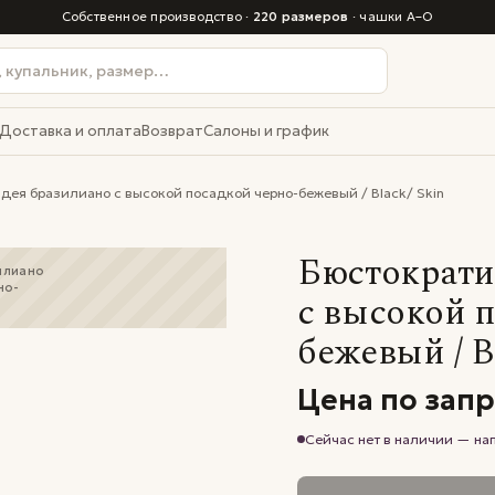
Собственное производство ·
220 размеров
· чашки A–O
Доставка и оплата
Возврат
Салоны и график
ея бразилиано с высокой посадкой черно-бежевый / Black/ Skin
Бюстократи
илиано
но-
с высокой 
бежевый / B
Цена по зап
Сейчас нет в наличии — н