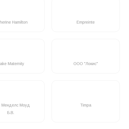
herine Hamilton
Empreinte
ake Maternity
ООО "Локис"
с Менделс Моуд
Timpa
Б.В.