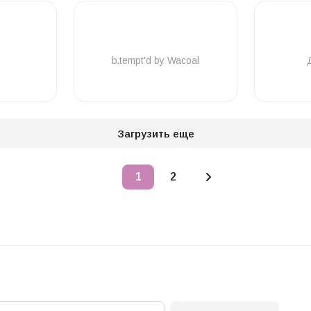
b.tempt'd by Wacoal
Загрузить еще
1
2