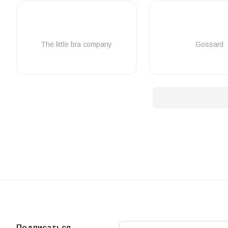
The little bra company
Gossard
Подписаться