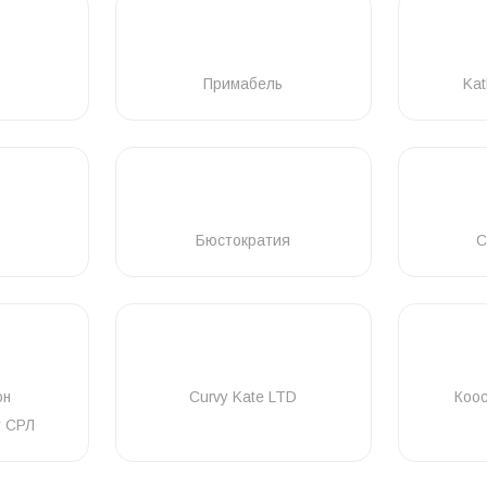
Примабель
Kat
Бюстократия
C
он
Curvy Kate LTD
Коо
т СРЛ