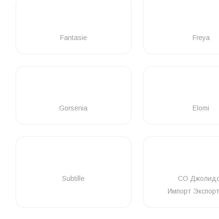
Fantasie
Freya
Gorsenia
Elomi
Subtille
СО Джолид
Импорт Экспор