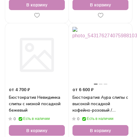
В корзину
В корзину
от 4 700 ₽
от 6 600 ₽
Бюстократия Невидимка
Бюстократия Аура слипы с
слипы с низкой посадкой
высокой посадкой
бежевый
кофейно-розовый /
Coffee/Pink
Есть в наличии
Есть в наличии
0
0
В корзину
В корзину