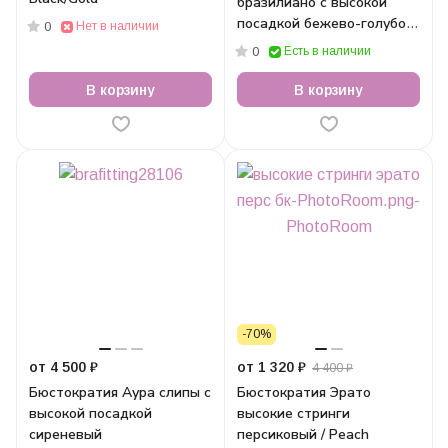
бразилиано с высокой
посадкой бежево-голубой
Нет в наличии
0
/ Skin/Blue
Есть в наличии
0
В корзину
В корзину
-70%
от 4 500 ₽
от 1 320 ₽
4 400 ₽
Бюстократия Аура слипы с
Бюстократия Эрато
высокой посадкой
высокие стринги
сиреневый
персиковый / Peach