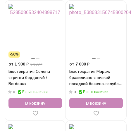
-50%
от 1 900 ₽
от 7 000 ₽
3 800 ₽
Бюстократия Селена
Бюстократия Мираж
стринги бордовый /
бразилиано с низкой
Bordeaux
посадкой бежево-голубой
/ Skin/Blue
Есть в наличии
Есть в наличии
0
0
В корзину
В корзину