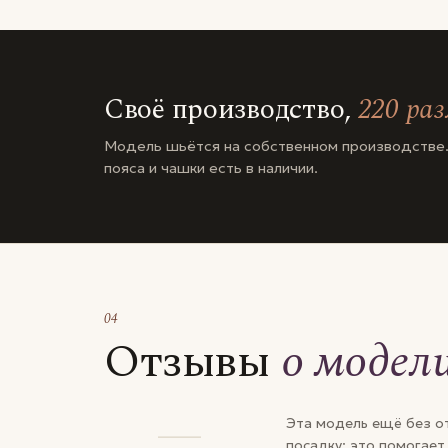
Своё производство,
220 ра
Модель шьётся на собственном производстве.
пояса и чашки есть в наличии.
04
Отзывы
о модел
—
Эта модель ещё без от
посадку: это помогает