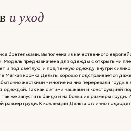
ав
и уход
ся бретельками. Выполнена из качественного европейс
и. Модель предназначена для одежды с открытыми пле
т и под светлую, и под темную одежду. Внутри силико
те Мягкая кромка Дельты хорошо подстраивается даже 
быточно жесткими - многие из них перерезали грудь в в
од одеждой. Так как с этими чашками и конструкцией 
м так же запустить бандо и на большие размеры груди
й размер груди. К коллекции Дельта отлично подходя