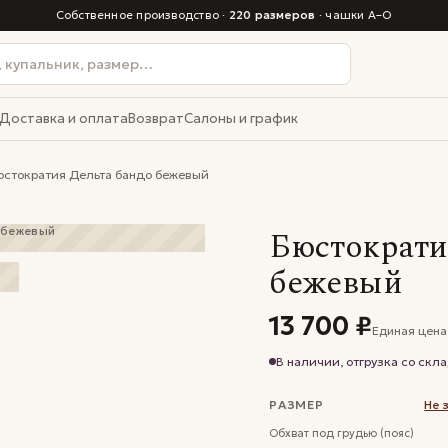
Собственное производство ·
220 размеров
· чашки A–O
Доставка и оплата
Возврат
Салоны и график
стократия Дельта бандо бежевый
Бюстократи
бежевый
13 700 ₽
Единая цена
В наличии, отгрузка со скл
РАЗМЕР
Не 
Обхват под грудью (пояс)