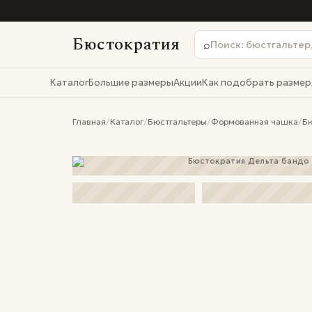
Бюстократия
⌕
Каталог
Большие размеры
Акции
Как подобрать размер
Главная
/
Каталог
/
Бюстгальтеры
/
Формованная чашка
/
Бю