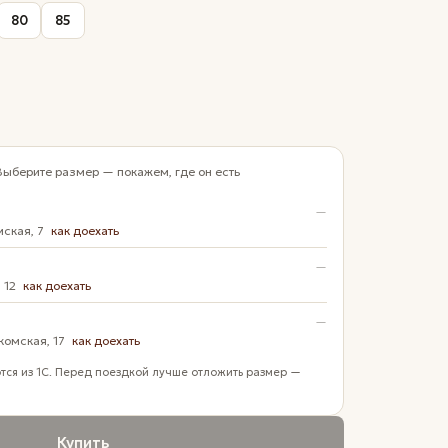
80
85
Выберите размер — покажем, где он есть
—
мская, 7
как доехать
—
, 12
как доехать
—
комская, 17
как доехать
тся из 1С. Перед поездкой лучше отложить размер —
Купить