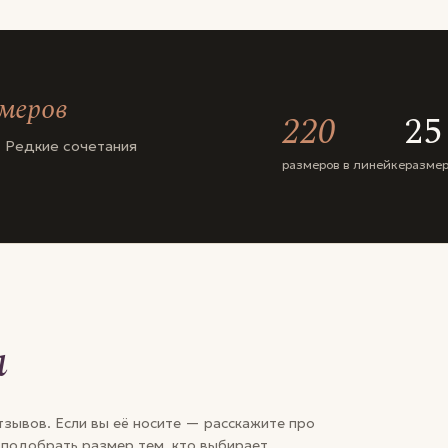
змеров
220
25
 Редкие сочетания
размеров в линейке
размер
и
зывов. Если вы её носите — расскажите про
 подобрать размер тем, кто выбирает.