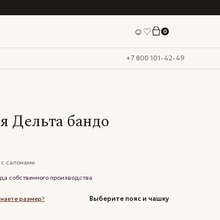
☺
♡
0
+7 800 101-42-49
я Дельта бандо
 с салонами
ада собственного производства
Выберите пояс и чашку
знаете размер?