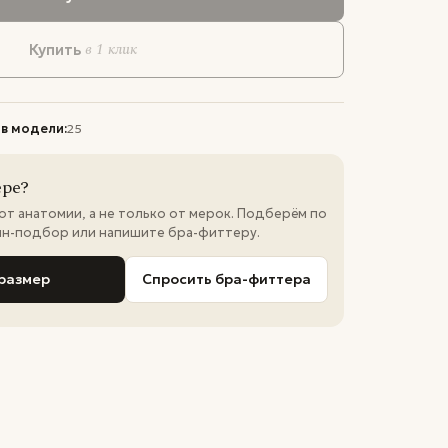
в 1 клик
Купить
 в модели:
25
ере?
 от анатомии, а не только от мерок. Подберём по
йн-подбор или напишите бра-фиттеру.
размер
Спросить бра-фиттера