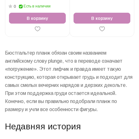
драпировкой черный
Есть в наличии
0
В корзину
В корзину
Бюстгальтер планж
обязан своим названием
английскому слову plunge, что в переводе означает
«погружение». Этот
лифчик
и правда имеет такую
конструкцию, которая открывает грудь и подходит для
самых смелых вечерних нарядов и дерзких декольте.
При этом
поддержка
груди остается идеальной.
Конечно, если вы правильно подобрали планж по
размеру
и учли все особенности фигуры.
Недавняя история