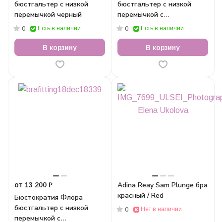
бюстгальтер с низкой
бюстгальтер с низкой
перемычкой черный
перемычкой с
драпировкой миндальный
Есть в наличии
Есть в наличии
0
0
В корзину
В корзину
Adina Reay Sam Plunge бра
от 13 200 ₽
красный / Red
Бюстократия Флора
бюстгальтер с низкой
Нет в наличии
0
перемычкой с