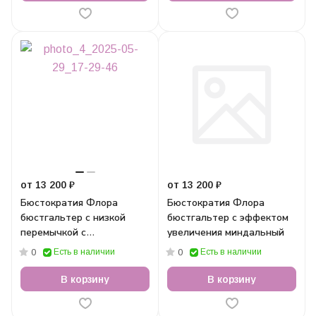
от 13 200 ₽
от 13 200 ₽
Бюстократия Флора
Бюстократия Флора
бюстгальтер с низкой
бюстгальтер с эффектом
перемычкой с
увеличения миндальный
драпировкой миндальный
Есть в наличии
Есть в наличии
0
0
В корзину
В корзину