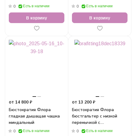
Есть в наличии
Есть в наличии
0
0
В корзину
В корзину
от 14 800 ₽
от 13 200 ₽
Бюстократия Флора
Бюстократия Флора
гладкая дышащая чашка
бюстгальтер с низкой
миндальный
перемычкой с
драпировкой черный
Есть в наличии
Есть в наличии
0
0