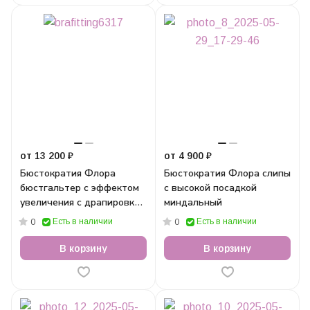
от 13 200 ₽
от 4 900 ₽
Бюстократия Флора
Бюстократия Флора слипы
бюстгальтер с эффектом
с высокой посадкой
увеличения с драпировкой
миндальный
миндальный
Есть в наличии
Есть в наличии
0
0
В корзину
В корзину