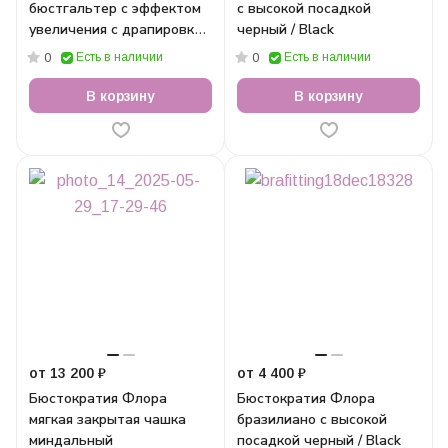
бюстгальтер с эффектом
с высокой посадкой
увеличения с драпировкой
черный / Black
черный
Есть в наличии
Есть в наличии
0
0
В корзину
В корзину
от 13 200 ₽
от 4 400 ₽
Бюстократия Флора
Бюстократия Флора
мягкая закрытая чашка
бразилиано с высокой
миндальный
посадкой черный / Black