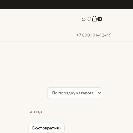
☺
♡
0
+7 800 101-42-49
БРЕНД
Бюстократия
3