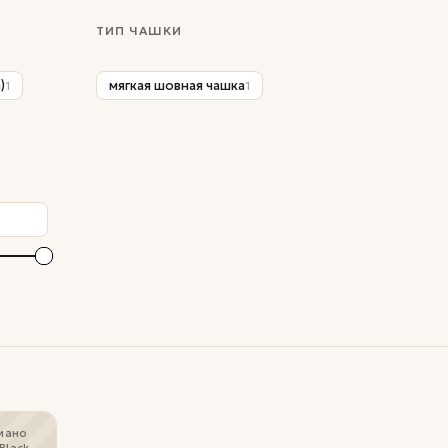
ТИП ЧАШКИ
)
мягкая шовная чашка
1
1
иано