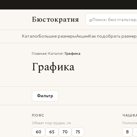
Бюстократия
⌕
Каталог
Большие размеры
Акции
Как подобрать размер
Главная
/
Каталог
/
Графика
Графика
Фильтр
ПОЯС
ЧАШК
1
1
1
1
1
1
1
1
1
1
1
1
1
1
Обхват под грудью, см
Полнота
60
65
70
75
B