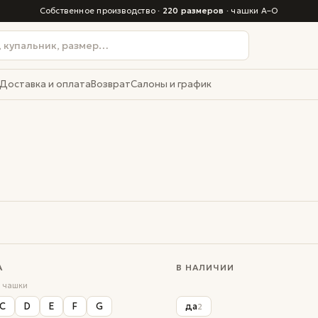
Собственное производство ·
220 размеров
· чашки A–O
Доставка и оплата
Возврат
Салоны и график
А
В НАЛИЧИИ
1
2
1
1
2
1
 чашки
C
D
E
F
G
да
2