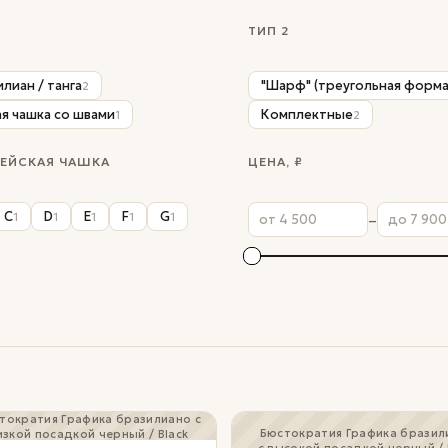
ТИП 2
лиан / танга
"Шарф" (треугольная форма
2
ая чашка со швами
Комплектные
1
2
ЕЙСКАЯ ЧАШКА
ЦЕНА, ₽
C
D
E
F
G
–
1
1
1
1
1
Бюстократия Графика бразил