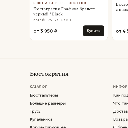
БЮСТГАЛЬТЕР · БЕЗ КОСТОЧЕК
Бюсто
Бюстократия Графика бралетт
с низ
черный / Black
пояс 60–75 · чашка B–G
от 3 950 ₽
от 4 
Купить
Бюстократия
КАТАЛОГ
ИНФОР
Бюстгальтеры
Как по
Большие размеры
Что та
Трусы
Достав
Купальники
Возвра
Корректирующее
О брен