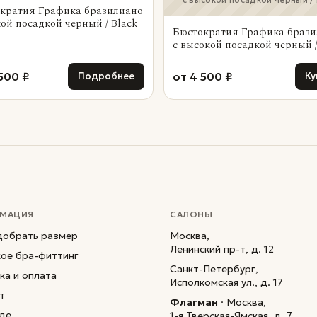
с высокой посадкой черный / 
кратия Графика бразилиано
кой посадкой черный / Black
Бюстократия Графика браз
с высокой посадкой черный /
500 ₽
от 4 500 ₽
Подробнее
Ку
МАЦИЯ
САЛОНЫ
добрать размер
Москва,
Ленинский пр-т, д. 12
кое бра-фиттинг
Санкт-Петербург,
ка и оплата
Исполкомская ул., д. 17
т
Флагман
· Москва,
де
1-я Тверская-Ямская, д. 7