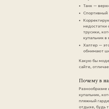
Танк — верхн
Спортивный
Корректиру
недостатки 
трусики, ко
купальник в
Халтер — эт
обнимают ше
Какую бы моде
сайте, отлича
Почему в на
Разнообразие
купальник, ко
пляжный гарде
отдыхе, будь 