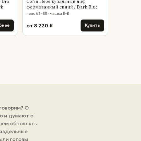
p Bra
Corin Hebe купальный лиф
ck
формованный синий / Dark Blue
пояс 65–85 · чашка B–E
от 8 220 ₽
бнее
Купить
 говорим? О
о и думают о
аем обновлять
аздельные
ыли готовы