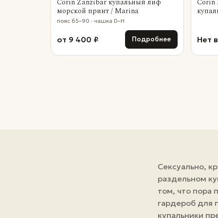
Corin Zanzibar купальный лиф
Corin
морской принт / Marina
купал
пояс 65–90 · чашка D–H
от 9 400 ₽
Нет 
Подробнее
Сексуально, кр
раздельном ку
том, что пора
гардероб
для 
купальники пр