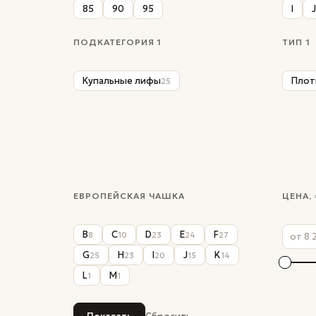
85
90
95
I
J
ПОДКАТЕГОРИЯ 1
ТИП 1
Купальные лифы
Плот
25
ЕВРОПЕЙСКАЯ ЧАШКА
ЦЕНА, 
B
C
D
E
F
8
10
23
24
27
G
H
I
J
K
25
23
20
15
14
L
M
1
1