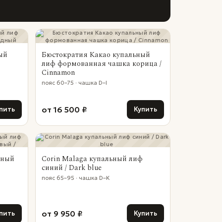
ый
Бюстократия Какао купальный
лиф формованная чашка корица /
Cinnamon
пояс 60–75 · чашка D–I
от 16 500 ₽
пить
Купить
ьный
Corin Malaga купальный лиф
синий / Dark blue
пояс 65–95 · чашка D–K
от 9 950 ₽
пить
Купить