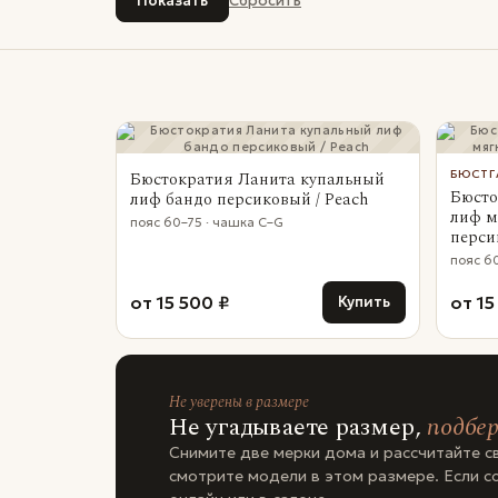
Бюстократия Ланита купальный
БЮСТГ
Бюсто
лиф бандо персиковый / Peach
лиф м
пояс 60–75 · чашка C–G
перси
пояс 6
от 15 500 ₽
от 15
Купить
Не уверены в размере
Не угадываете размер,
подбе
Снимите две мерки дома и рассчитайте св
смотрите модели в этом размере. Если с