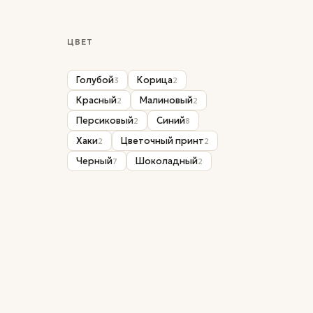
ЦВЕТ
Голубой
Корица
3
2
Красный
Малиновый
2
2
Персиковый
Синий
2
8
Хаки
Цветочный принт
2
2
Черный
Шоколадный
7
2