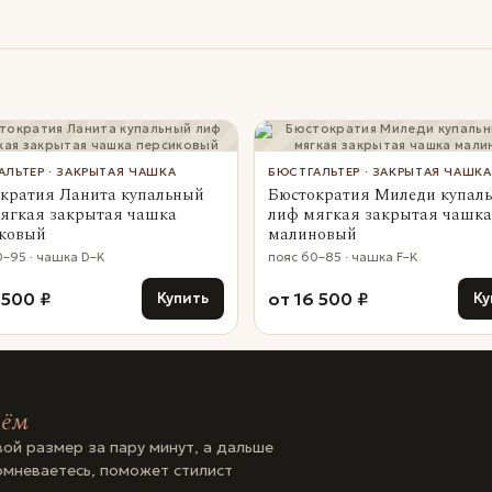
АЛЬТЕР · ЗАКРЫТАЯ ЧАШКА
БЮСТГАЛЬТЕР · ЗАКРЫТАЯ ЧАШКА
кратия Ланита купальный
Бюстократия Миледи купал
ягкая закрытая чашка
лиф мягкая закрытая чашка
ковый
малиновый
0–95 · чашка D–K
пояс 60–85 · чашка F–K
 500 ₽
от 16 500 ₽
Купить
Ку
рём
ой размер за пару минут, а дальше
омневаетесь, поможет стилист