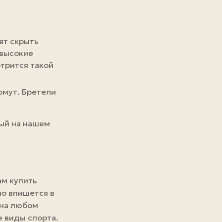
ят скрыть
 высокие
трится такой
омут. Бретели
ный на нашем
ам
купить
но впишется в
 на любом
 виды спорта.