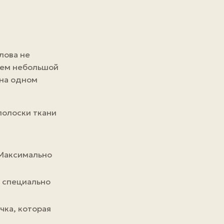
слова не
гаем небольшой
 на одном
полоски ткани
 Максимально
т специально
чка, которая