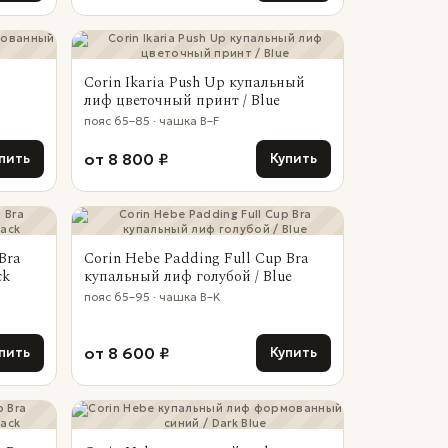
Corin Ikaria Push Up купальный
лиф цветочный принт / Blue
пояс 65–85 · чашка B–F
от 8 800 ₽
пить
Купить
Bra
Corin Hebe Padding Full Cup Bra
ck
купальный лиф голубой / Blue
пояс 65–95 · чашка B–K
от 8 600 ₽
пить
Купить