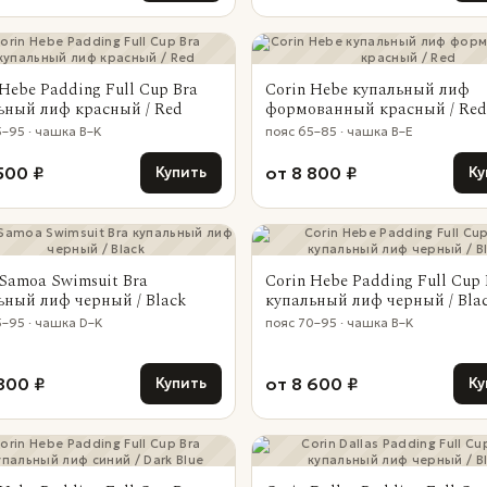
 Hebe Padding Full Cup Bra
Corin Hebe купальный лиф
ьный лиф красный / Red
формованный красный / Red
5–95 · чашка B–K
пояс 65–85 · чашка B–E
500 ₽
от 8 800 ₽
Купить
Ку
 Samoa Swimsuit Bra
Corin Hebe Padding Full Cup 
ьный лиф черный / Black
купальный лиф черный / Bla
5–95 · чашка D–K
пояс 70–95 · чашка B–K
800 ₽
от 8 600 ₽
Купить
Ку