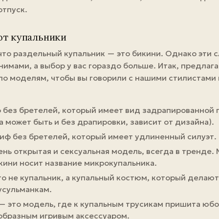
отпуск.
ют купальники
что
раздельный купальник
— это
бикини
. Однако эти 
нимами, а выбор у вас гораздо больше. Итак, предла
 по
моделям
, чтобы вы говорили с нашими стилистами
 без бретелей, который имеет вид задрапированной 
а может быть и без драпировки, зависит от дизайна).
иф без бретелей, который имеет удлиненный силуэт.
нь открытая и сексуальная модель, всегда в
тренде
.
кини носит название микрокупальника.
то не купальник, а купальный костюм, который делаю
усульманкам.
— это модель, где к купальным трусикам пришита юбо
образным игривым
аксессуаром
.