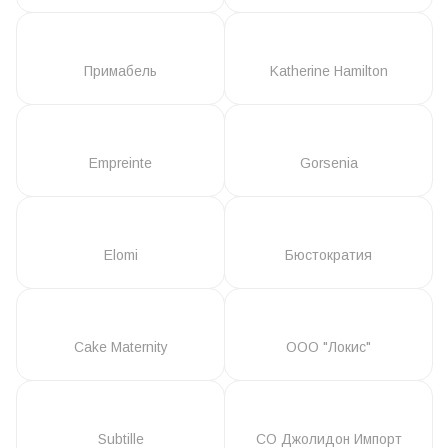
Примабель
Katherine Hamilton
Empreinte
Gorsenia
Elomi
Бюстократия
Cake Maternity
ООО "Локис"
Subtille
СО Джолидон Импорт