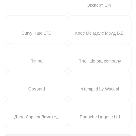
Экспорт СРЛ
Curvy Kate LTD
Коос Менделс Моуд Б.В.
Timpa
The little bra company
Gossard
b.tempt'd by Wacoal
Дора Ларсен Лимитед
Panache Lingerie Ltd