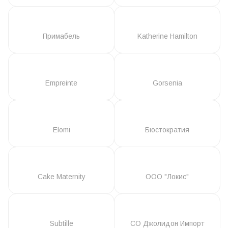
Примабель
Katherine Hamilton
Empreinte
Gorsenia
Elomi
Бюстократия
Cake Maternity
ООО "Локис"
Subtille
СО Джолидон Импорт