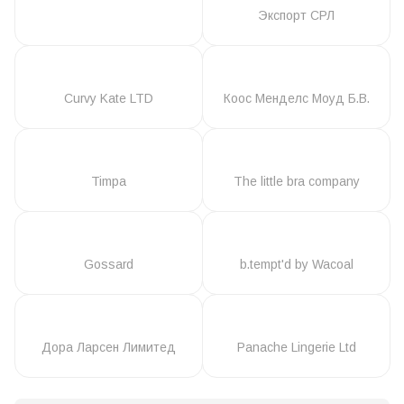
Экспорт СРЛ
Curvy Kate LTD
Коос Менделс Моуд Б.В.
Timpa
The little bra company
Gossard
b.tempt'd by Wacoal
Дора Ларсен Лимитед
Panache Lingerie Ltd