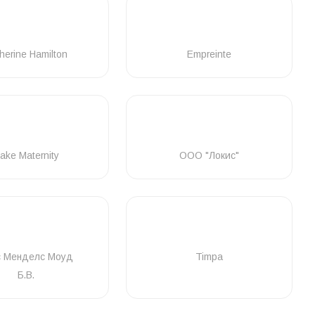
herine Hamilton
Empreinte
ake Maternity
ООО "Локис"
с Менделс Моуд
Timpa
Б.В.