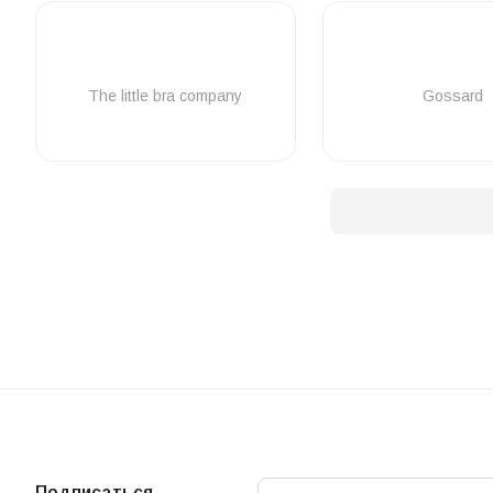
The little bra company
Gossard
Подписаться