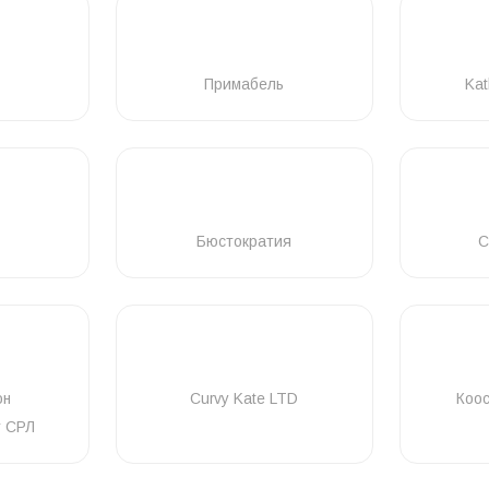
Примабель
Kat
Бюстократия
C
он
Curvy Kate LTD
Коо
т СРЛ