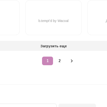
b.tempt'd by Wacoal
Загрузить еще
1
2