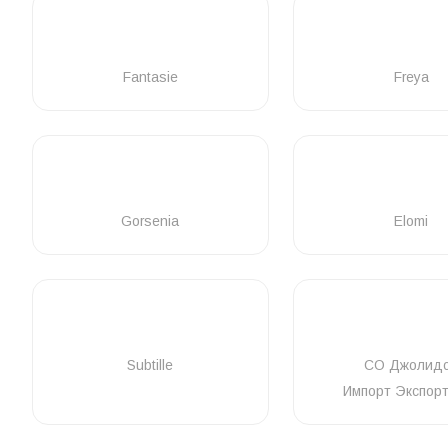
Fantasie
Freya
Gorsenia
Elomi
Subtille
СО Джолид
Импорт Экспор