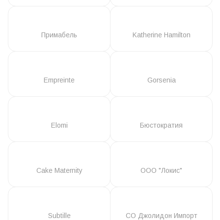
Примабель
Katherine Hamilton
Empreinte
Gorsenia
Elomi
Бюстократия
Cake Maternity
ООО "Локис"
Subtille
СО Джолидон Импорт