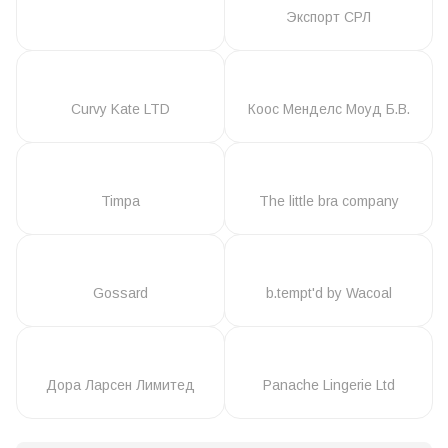
Экспорт СРЛ
Curvy Kate LTD
Коос Менделс Моуд Б.В.
Timpa
The little bra company
Gossard
b.tempt'd by Wacoal
Дора Ларсен Лимитед
Panache Lingerie Ltd