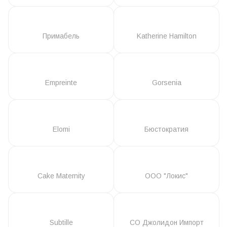
Примабель
Katherine Hamilton
Empreinte
Gorsenia
Elomi
Бюстократия
Cake Maternity
ООО "Локис"
Subtille
СО Джолидон Импорт