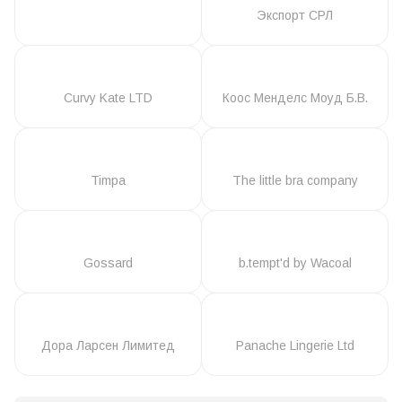
Экспорт СРЛ
Curvy Kate LTD
Коос Менделс Моуд Б.В.
Timpa
The little bra company
Gossard
b.tempt'd by Wacoal
Дора Ларсен Лимитед
Panache Lingerie Ltd