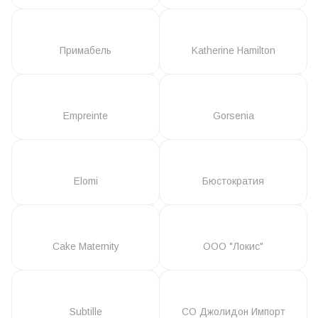
Примабель
Katherine Hamilton
Empreinte
Gorsenia
Elomi
Бюстократия
Cake Maternity
ООО "Локис"
Subtille
СО Джолидон Импорт