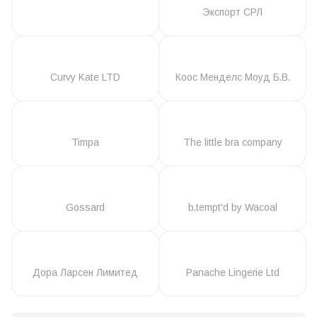
Экспорт СРЛ
Curvy Kate LTD
Коос Менделс Моуд Б.В.
Timpa
The little bra company
Gossard
b.tempt'd by Wacoal
Дора Ларсен Лимитед
Panache Lingerie Ltd